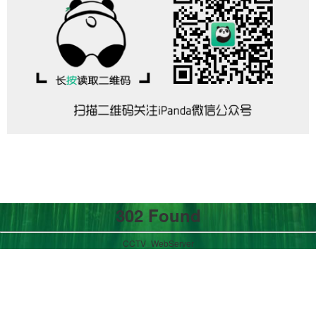
302 Found
CCTV_WebServer