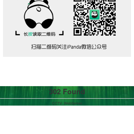
302 Found
CCTV_WebServer