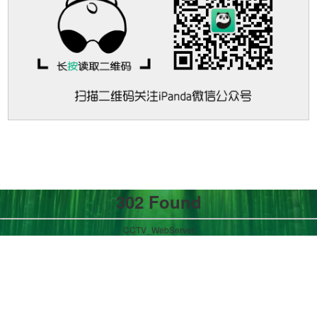
302 Found
CCTV_WebServer