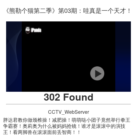
《熊勒个猫第二季》第03期：哇真是一个天才！
302 Found
CCTV_WebServer
胖达君教你做颈椎操！减肥操！萌萌哒小团子竟然举行拳王
争霸赛！奥莉奥为什么被妈妈抢镜！谁才是滚滚中的演技
王！看两脚兽在滚滚面前丢智商！！