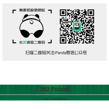
302 Found
CCTV_WebServer